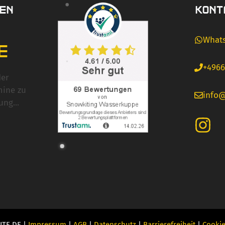
EN
KONT
What
E
+4966
der
mine zu
info
ung...
ITE.DE |
Impressum
|
AGB
|
Datenschutz
|
Barrierefreiheit
|
Cookie