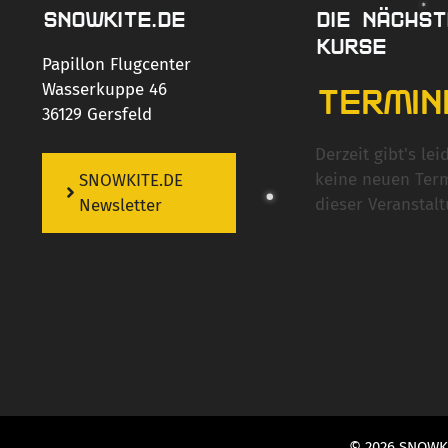
SNOWKITE.DE
DIE NÄCHST
KURSE
Papillon Flugcenter
Wasserkuppe 46
TERMIN
36129 Gersfeld
Derzeit gibt's lei
keine neuen Ter
SNOWKITE.DE
dieser Veranstalt
Newsletter
© 2026 SNOWK