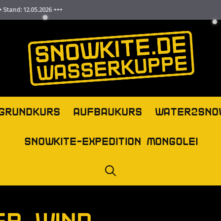
and: 12.05.2026 +++
GRUNDKURS
AUFBAUKURS
WATER2SNO
SNOWKITE-EXPEDITION MONGOLEI
ER WIND